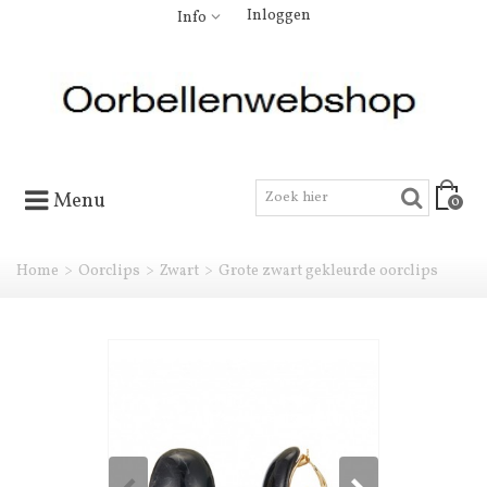
Inloggen
Info
Menu
0
Home
>
Oorclips
>
Zwart
>
Grote zwart gekleurde oorclips