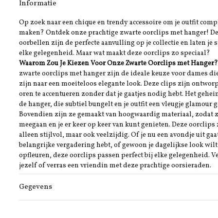
Informatie
Op zoek naar een chique en trendy accessoire om je outfit compl
maken? Ontdek onze prachtige zwarte oorclips met hanger! D
oorbellen zijn de perfecte aanvulling op je collectie en laten je s
elke gelegenheid. Maar wat maakt deze oorclips zo speciaal?
Waarom Zou Je Kiezen Voor Onze Zwarte Oorclips met Hanger?
zwarte oorclips met hanger zijn de ideale keuze voor dames di
zijn naar een moeiteloos elegante look. Deze clips zijn ontwor
oren te accentueren zonder dat je gaatjes nodig hebt. Het gehei
de hanger, die subtiel bungelt en je outfit een vleugje glamour g
Bovendien zijn ze gemaakt van hoogwaardig materiaal, zodat z
meegaan en je er keer op keer van kunt genieten. Deze oorclips 
alleen stijlvol, maar ook veelzijdig. Of je nu een avondje uit gaa
belangrijke vergadering hebt, of gewoon je dagelijkse look wilt
opfleuren, deze oorclips passen perfect bij elke gelegenheid. 
jezelf of verras een vriendin met deze prachtige oorsieraden.
Gegevens