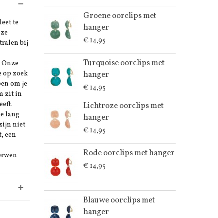
Groene oorclips met
eet te
hanger
eze
€ 14,95
tralen bij
Turquoise oorclips met
Onze
e op zoek
hanger
pen om je
€ 14,95
m zit in
eeft.
Lichtroze oorclips met
e lang
hanger
zijn niet
€ 14,95
t, een
Rode oorclips met hanger
Verwen
€ 14,95
Blauwe oorclips met
hanger