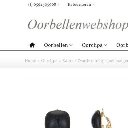
(t) 0594505908
Retourneren
Oorbellen
Oorclips
Oorb
Home
>
Oorclips
>
Zwart
>
Zwarte oorclips met hange