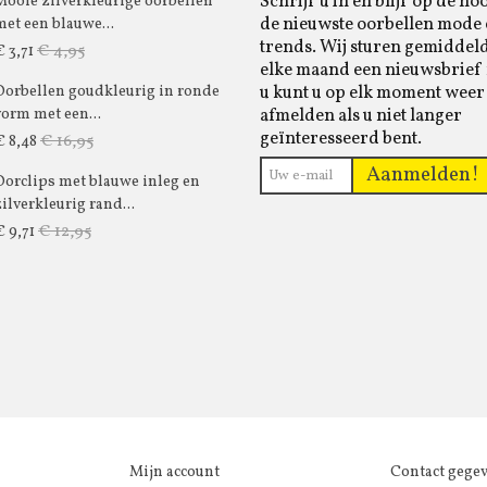
Schrijf u in en blijf op de ho
Mooie zilverkleurige oorbellen
de nieuwste oorbellen mode
met een blauwe...
trends. Wij sturen gemiddel
€ 4,95
€ 3,71
elke maand een nieuwsbrief 
u kunt u op elk moment weer
Oorbellen goudkleurig in ronde
afmelden als u niet langer
vorm met een...
geïnteresseerd bent.
€ 16,95
€ 8,48
Aanmelden!
Oorclips met blauwe inleg en
zilverkleurig rand...
€ 12,95
€ 9,71
Mijn account
Contact gege