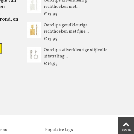
ogte van
Oorclips zilverkleurig
 en
rechthoeken met...
d
€ 13,95
rond, en
Oorclips goudkleurige
rechthoeken met fijne...
€ 13,95
Oorclips zilverkleurige stijlvolle
uitstraling...
€ 16,95
vens
Populaire tags
Boven