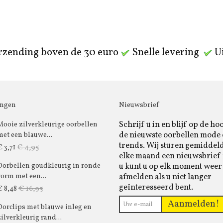
rzending boven de 30 euro
Snelle levering
Ui
ingen
Nieuwsbrief
Schrijf u in en blijf op de ho
Mooie zilverkleurige oorbellen
de nieuwste oorbellen mode
met een blauwe...
trends. Wij sturen gemiddel
€ 4,95
€ 3,71
elke maand een nieuwsbrief 
u kunt u op elk moment weer
Oorbellen goudkleurig in ronde
afmelden als u niet langer
vorm met een...
geïnteresseerd bent.
€ 16,95
€ 8,48
Aanmelden!
Oorclips met blauwe inleg en
zilverkleurig rand...