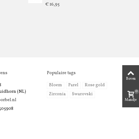
€ 16,95
vens
Populaire tags
Boven
8
Bloem
Parel
Rose gold
0
uidhorn (NL)
Zirconia
Swarovski
orbel.nl
Mandje
 505908