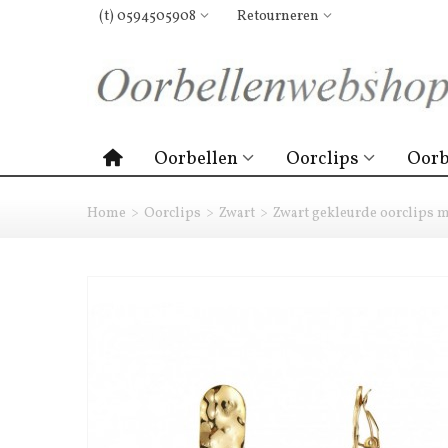
(t) 0594505908
Retourneren
Oorbellen
Oorclips
Oorb
Home
>
Oorclips
>
Zwart
>
Zwart gekleurde oorclips m