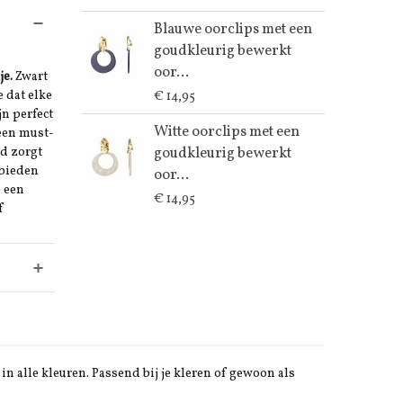
Blauwe oorclips met een
goudkleurig bewerkt
oor...
je.
Zwart
 dat elke
€ 14,95
jn perfect
Witte oorclips met een
een must-
goudkleurig bewerkt
ud zorgt
 bieden
oor...
e een
€ 14,95
f
in alle kleuren. Passend bij je kleren of gewoon als