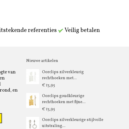
tstekende referenties
Veilig betalen
Nieuwe artikelen
ogte van
Oorclips zilverkleurig
 en
rechthoeken met...
d
€ 13,95
rond, en
Oorclips goudkleurige
rechthoeken met fijne...
€ 13,95
Oorclips zilverkleurige stijlvolle
uitstraling...