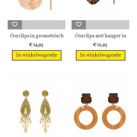
Oorclips in geometrisch
Oorclips met hanger in
design...
bruine en...
€ 14,95
€ 12,95
In winkelwagentje
In winkelwagentje