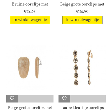
Bruine oorclips met
Beige grote oorclips met
een...
motief
€ 14,95
€ 14,95
In winkelwagentje
In winkelwagentje
Beige grote oorclips met
Taupe kleurige oorclips