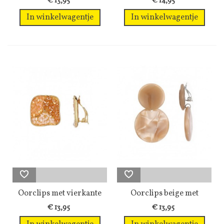
€ 13,95
€ 14,95
In winkelwagentje
In winkelwagentje
Oorclips met vierkante
Oorclips beige met
vorm en...
marmerglans...
€ 13,95
€ 13,95