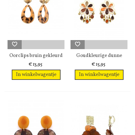
Oorclips bruin gekleurd
Goudkleurige dunne
met...
metalen...
€ 13,95
€ 15,95
In winkelwagentje
In winkelwagentje