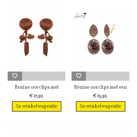
Bruine oorclips met
Bruine oorclips met een
leer...
ovale...
€ 17,95
€ 13,95
In winkelwagentje
In winkelwagentje