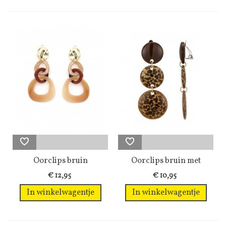
Oorclips bruin
Oorclips bruin met
gekleurde...
luipaardpatroon
€ 12,95
€ 10,95
In winkelwagentje
In winkelwagentje