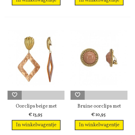
In winkelwagentje
In winkelwagentje
Oorclips beige met
Bruine oorclips met
goudkleurige...
een...
€ 13,95
€ 10,95
In winkelwagentje
In winkelwagentje