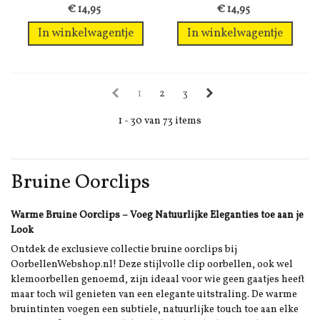
motief
met glas...
€ 14,95
€ 14,95
In winkelwagentje
In winkelwagentje
1
2
3
1 - 30 van 73 items
Bruine Oorclips
Warme Bruine Oorclips – Voeg Natuurlijke Eleganties toe aan je
Look
Ontdek de exclusieve collectie bruine oorclips bij
OorbellenWebshop.nl! Deze stijlvolle clip oorbellen, ook wel
klemoorbellen genoemd, zijn ideaal voor wie geen gaatjes heeft
maar toch wil genieten van een elegante uitstraling. De warme
bruintinten voegen een subtiele, natuurlijke touch toe aan elke