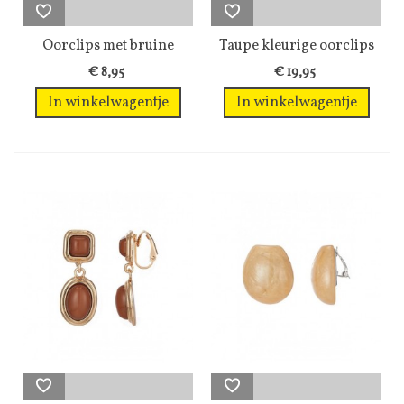
Oorclips met bruine
Taupe kleurige oorclips
inleg en...
met een...
€ 8,95
€ 19,95
In winkelwagentje
In winkelwagentje