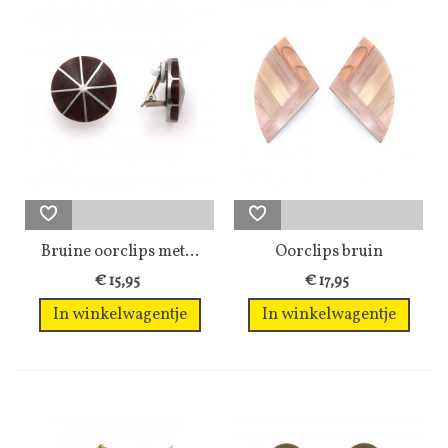
Bruine oorclips met...
Oorclips bruin
gekleurde in...
€ 15,95
€ 17,95
In winkelwagentje
In winkelwagentje