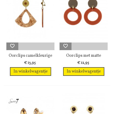
Oorclips camelkleurige
Oorclips met matte
met een...
roestkleur en...
€ 13,95
€ 12,95
In winkelwagentje
In winkelwagentje