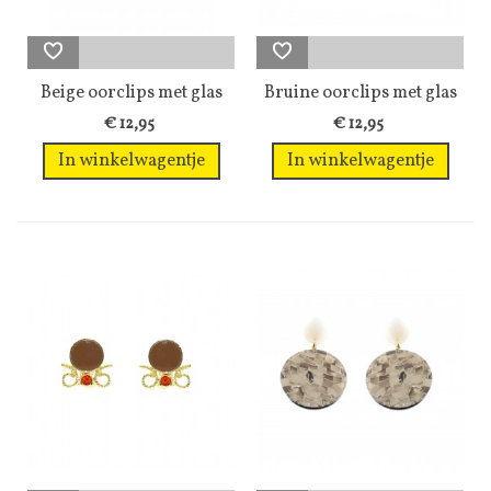
Beige oorclips met glas
Bruine oorclips met glas
kralen...
steentjes
€ 12,95
€ 12,95
In winkelwagentje
In winkelwagentje