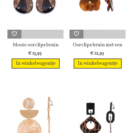
Mooie oorclips bruin
Oorclips bruin met een
met een...
bloemen...
€ 13,95
€ 12,95
In winkelwagentje
In winkelwagentje