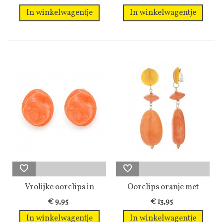
In winkelwagentje
In winkelwagentje
Vrolijke oorclips in
Oorclips oranje met
warme...
marmerlook
€ 9,95
€ 13,95
In winkelwagentje
In winkelwagentje