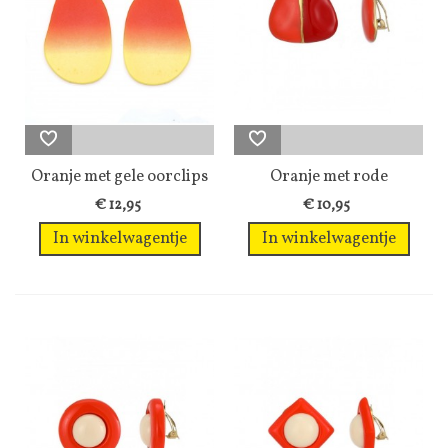
Oranje met gele oorclips
Oranje met rode
en een...
oorclips in drie...
€ 12,95
€ 10,95
In winkelwagentje
In winkelwagentje