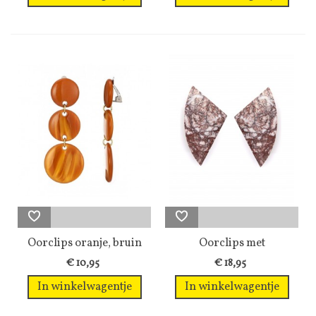
Oorclips oranje, bruin
Oorclips met
met 3...
marmerprint in...
€ 10,95
€ 18,95
In winkelwagentje
In winkelwagentje