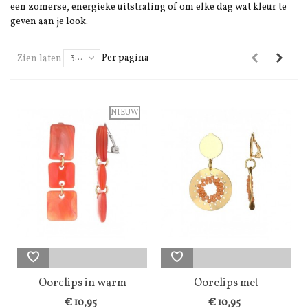
een zomerse, energieke uitstraling of om elke dag wat kleur te
geven aan je look.
Per pagina
Zien laten
30
NIEUW
Oorclips in warm
Oorclips met
oranje met...
goudkleurige cirkel...
€ 10,95
€ 10,95