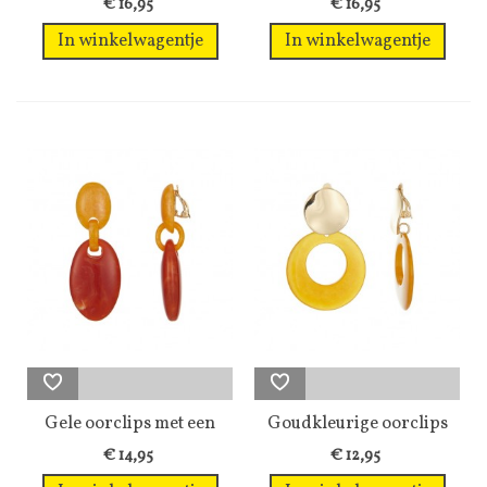
€ 16,95
€ 16,95
In winkelwagentje
In winkelwagentje
Gele oorclips met een
Goudkleurige oorclips
oranje hanger
met oranje...
€ 14,95
€ 12,95