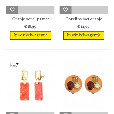
Oranje oorclips met
Oorclips met oranje
een...
acrylaat...
€ 18,95
€ 12,95
In winkelwagentje
In winkelwagentje