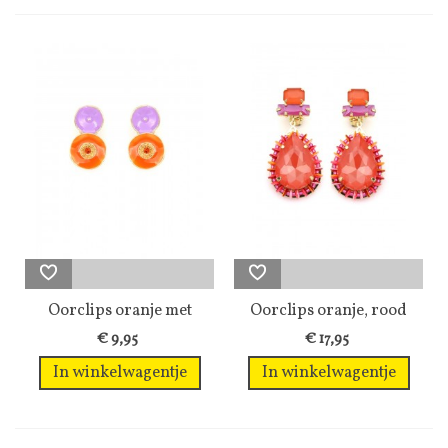
Oorclips oranje met
Oorclips oranje, rood
paars en...
met...
€ 9,95
€ 17,95
In winkelwagentje
In winkelwagentje