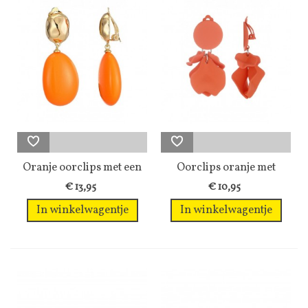
Oranje oorclips met een
Oorclips oranje met
gehamerd...
mooie...
€ 13,95
€ 10,95
In winkelwagentje
In winkelwagentje