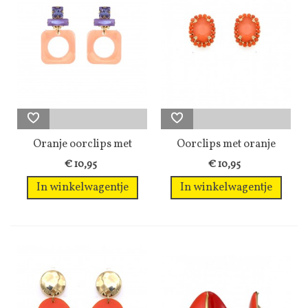
Oranje oorclips met
Oorclips met oranje
paarse glas...
strasss...
€ 10,95
€ 10,95
In winkelwagentje
In winkelwagentje