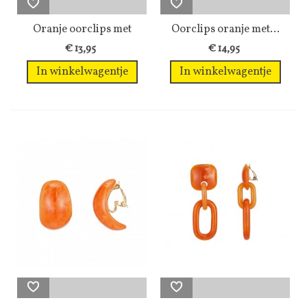
Oranje oorclips met
Oorclips oranje met...
een...
€ 13,95
€ 14,95
In winkelwagentje
In winkelwagentje