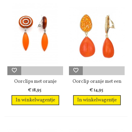
Oorclips met oranje
Oorclip oranje met een
hanger en...
druppel...
€ 18,95
€ 14,95
In winkelwagentje
In winkelwagentje