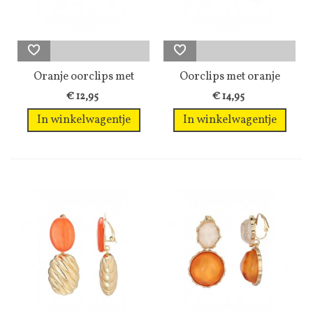
Oranje oorclips met
Oorclips met oranje
een...
hars in...
€ 12,95
€ 14,95
In winkelwagentje
In winkelwagentje