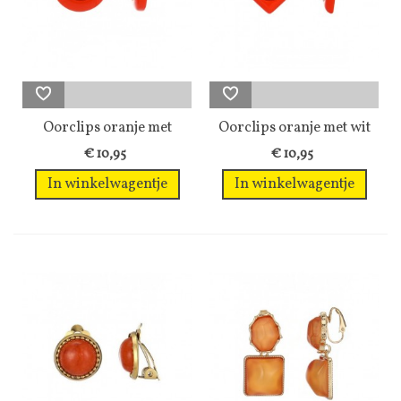
Oorclips oranje met
Oorclips oranje met wit
witte inleg...
in een...
€ 10,95
€ 10,95
In winkelwagentje
In winkelwagentje