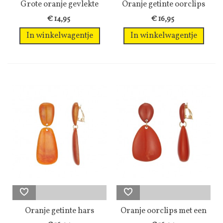
Grote oranje gevlekte
Oranje getinte oorclips
oorclips
van hars
€ 14,95
€ 16,95
In winkelwagentje
In winkelwagentje
Oranje getinte hars
Oranje oorclips met een
oorclips
motief...