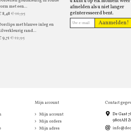
u kunt u op elk moment weer
Oorbellen goudkleurig in ronde
afmelden als u niet langer
vorm met een...
geïnteresseerd bent.
€ 16,95
€ 8,48
Aanmelden!
Oorclips met blauwe inleg en
zilverkleurig rand...
€ 12,95
€ 9,71
Mijn account
Contact gege
De Gast 7
n
Mijn account
9801AH Z
Mijn orders
info@deo
e
Mijn adres