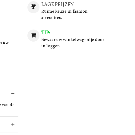
LAGE PRIJZEN
Ruime keuze in fashion
accesoires.
TIP:
Bewaar uw winkelwagentje door
om uw
in loggen.
e van de