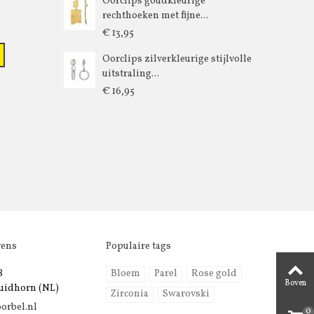
Oorclips goudkleurige
rechthoeken met fijne...
€ 13,95
Oorclips zilverkleurige stijlvolle
uitstraling...
€ 16,95
vens
Populaire tags
8
Bloem
Parel
Rose gold
Boven
uidhorn (NL)
Zirconia
Swarovski
orbel.nl
0