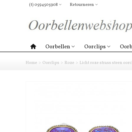
(t) 0594505908
Retourneren
Oorbellen
Oorclips
Oorb
Home
>
Oorclips
>
Roze
>
Licht roze strass steen oor