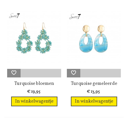
Turquoise bloemen
Turquoise gemeleerde
oorhangers van...
oorhangers...
€ 19,95
€ 13,95
In winkelwagentje
In winkelwagentje