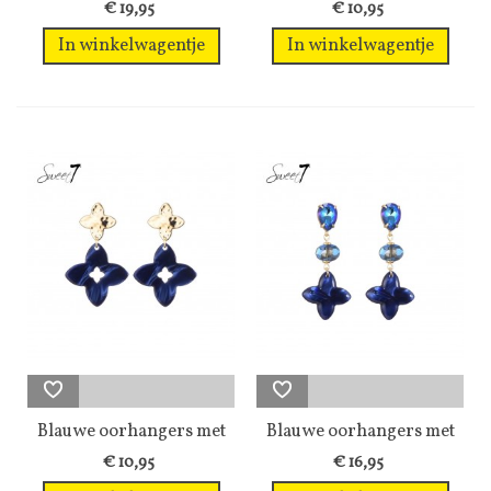
speelse...
met...
€ 19,95
€ 10,95
In winkelwagentje
In winkelwagentje
Blauwe oorhangers met
Blauwe oorhangers met
2 klavers...
glas kraal...
€ 10,95
€ 16,95