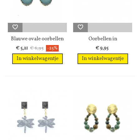
Blauwe ovale oorbellen
Oorbellen in
in...
verschillende...
€ 6,95
€ 5,21
-25%
€ 9,95
In winkelwagentje
In winkelwagentje