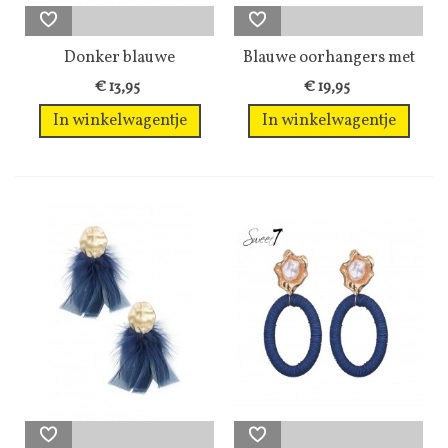
Donker blauwe
Blauwe oorhangers met
oorhangers in de...
een...
€ 13,95
€ 19,95
In winkelwagentje
In winkelwagentje