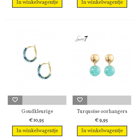
In winkelwagentje
In winkelwagentje
Goudkleurige
Turquoise oorhangers
oorringen met...
met een...
€ 10,95
€ 9,95
In winkelwagentje
In winkelwagentje