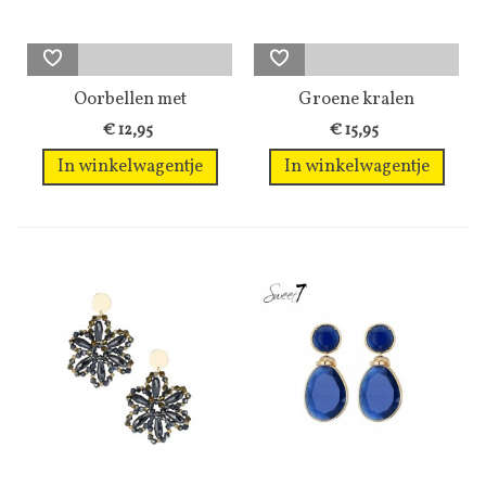
Oorbellen met
Groene kralen
blauwgrijze hanger
oorbellen met een...
€ 12,95
€ 15,95
In winkelwagentje
In winkelwagentje