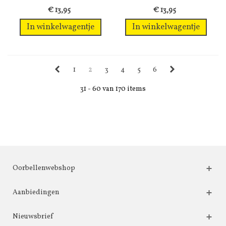
een glas...
glas...
€ 13,95
€ 13,95
In winkelwagentje
In winkelwagentje
1
2
3
4
5
6
31 - 60 van 170 items
Oorbellenwebshop
Aanbiedingen
Nieuwsbrief