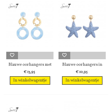
Blauwe oorhangers met
Blauwe oorhangers in
een...
de vorm van...
€ 13,95
€ 10,95
In winkelwagentje
In winkelwagentje