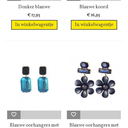
Donker blauwe
Blauwe koord
oorhangers met...
oorhangers met een...
€ 17,95
€ 16,95
In winkelwagentje
In winkelwagentje
Blauwe oorhangers met
Blauwe oorhangers met