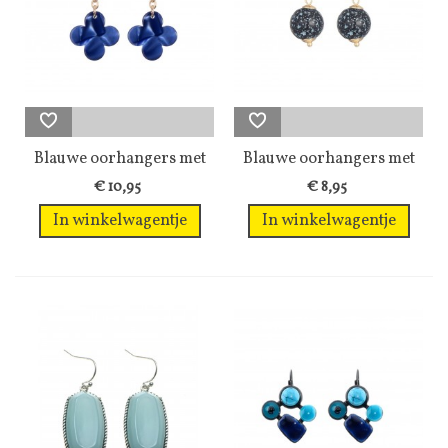
Blauwe oorhangers met
Blauwe oorhangers met
2...
een glas...
€ 10,95
€ 8,95
In winkelwagentje
In winkelwagentje