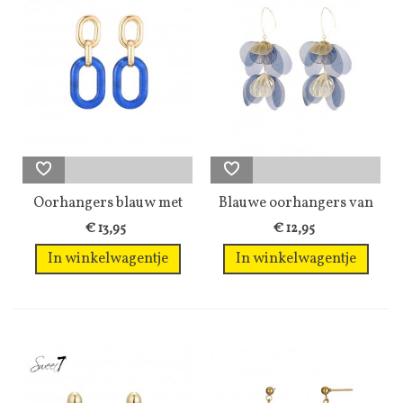
Oorhangers blauw met
Blauwe oorhangers van
een...
stof met...
€ 13,95
€ 12,95
In winkelwagentje
In winkelwagentje