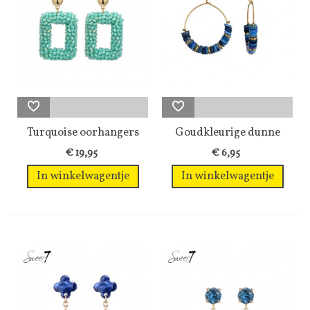
Turquoise oorhangers
Goudkleurige dunne
met glas...
oorhangers...
€ 19,95
€ 6,95
In winkelwagentje
In winkelwagentje