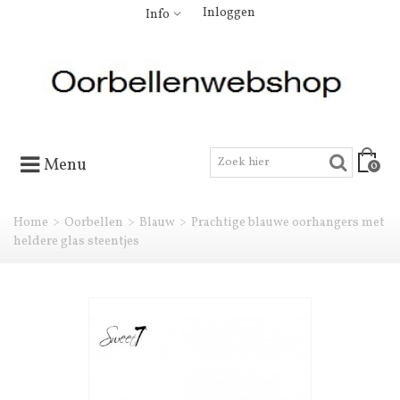
Inloggen
Info
Menu
0
Home
>
Oorbellen
>
Blauw
>
Prachtige blauwe oorhangers met
heldere glas steentjes