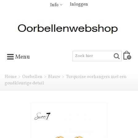
Inloggen
Info
Menu
0
Home
>
Oorbellen
>
Blauw
>
Turquoise oorhangers met een
goudkleurige detail