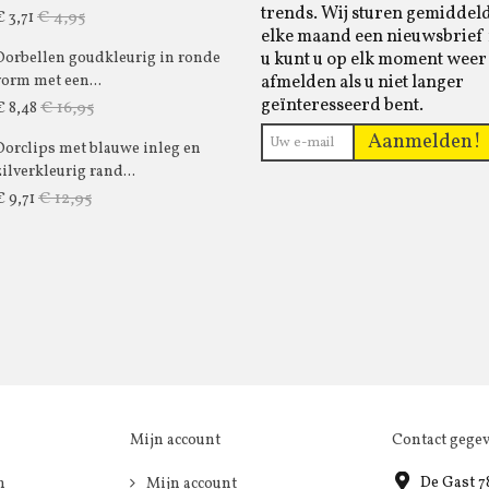
trends. Wij sturen gemiddel
€ 4,95
€ 3,71
elke maand een nieuwsbrief 
u kunt u op elk moment weer
Oorbellen goudkleurig in ronde
afmelden als u niet langer
vorm met een...
geïnteresseerd bent.
€ 16,95
€ 8,48
Aanmelden!
Oorclips met blauwe inleg en
zilverkleurig rand...
€ 12,95
€ 9,71
Mijn account
Contact gege
De Gast 7
n
Mijn account