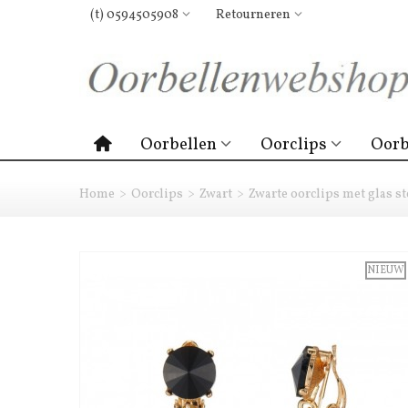
(t) 0594505908
Retourneren
Oorbellen
Oorclips
Oorb
Home
>
Oorclips
>
Zwart
>
Zwarte oorclips met glas s
NIEUW