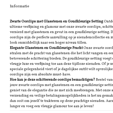
Informatie
Zwarte Oorclips met Glasstenen en Goudkleurige Setting
Ontd
ultieme verfijning en glamour met onze zwarte oorclips, schitt
versierd met glasstenen en gevat in een goudkleurige setting. 
oorclips zijn de perfecte aanvulling op je sieradencollectie en z
look onmiddellijk naar een hoger niveau tillen.
Elegante Glasstenen en Goudkleurige Pracht
Onze zwarte oorc
stralen met de pracht van glasstenen die het licht vangen en ee
betoverende schittering bieden. De goudkleurige setting voegt
vleugje luxe en verfijning toe aan deze tijdloze sieraden. Of je 
speciale gelegenheid viert of je dagelijkse outfit wilt opvrolijk
oorclips zijn een absolute must-have.
Hoe kan je deze schitterende oorclips bemachtigen?
Bestel va
jouw zwarte oorclips met glasstenen en een goudkleurige setti
geniet van de elegantie die ze met zich meebrengen. Met onze 
verzending en veilige betalingsmogelijkheden is het nu gemak
dan ooit om jezelf te trakteren op deze prachtige sieraden. Aarz
langer en voeg een vleugje glamour toe aan je leven!