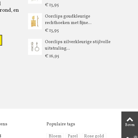
d
€ 13,95
rond, en
Oorclips goudkleurige
rechthoeken met fijne...
€ 13,95
Oorclips zilverkleurige stijlvolle
uitstraling...
€ 16,95
vens
Populaire tags
Boven
8
Bloem
Parel
Rose gold
0