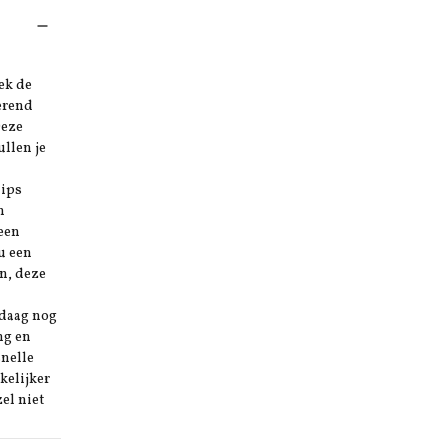
ek de
erend
Deze
ullen je
lips
n
 een
nu een
en, deze
ndaag nog
ng en
snelle
kelijker
el niet