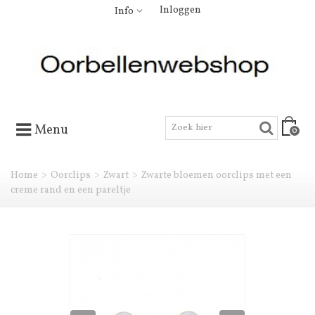
Inloggen
Info
Menu
0
Home
>
Oorclips
>
Zwart
>
Zwarte bloemen oorclips met een
creme rand en een pareltje