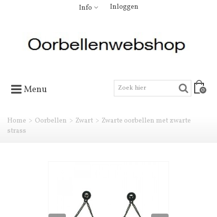
Inloggen
Info
Menu
0
Home
>
Oorbellen
>
Zwart
>
Zwarte oorbellen met zwarte
strass