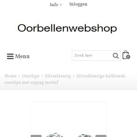
Inloggen
Info
Menu
0
Home
>
Oorclips
>
Zilverkleurig
>
Zilverkleurige halfronde
oorclips met zigzag motief