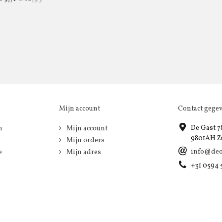
Mijn account
Contact gege
De Gast 7
n
Mijn account
9801AH Z
Mijn orders
info@deo
e
Mijn adres
+31 0594