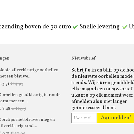
rzending boven de 30 euro
Snelle levering
Ui
ingen
Nieuwsbrief
Schrijf u in en blijf op de ho
Mooie zilverkleurige oorbellen
de nieuwste oorbellen mode
met een blauwe...
trends. Wij sturen gemiddel
€ 4,95
€ 3,71
elke maand een nieuwsbrief 
u kunt u op elk moment weer
Oorbellen goudkleurig in ronde
afmelden als u niet langer
vorm met een...
geïnteresseerd bent.
€ 16,95
€ 8,48
Aanmelden!
Oorclips met blauwe inleg en
zilverkleurig rand...
€ 12,95
€ 9,71