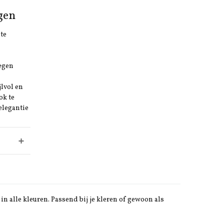
gen
 te
oegen
jlvol en
ok te
elegantie
in alle kleuren. Passend bij je kleren of gewoon als