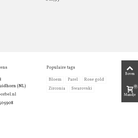
vens
Populaire tags
Boven
8
Bloem
Parel
Rose gold
uidhorn (NL)
0
Zirconia
Swarovski
orbel.nl
Mandje
 505908