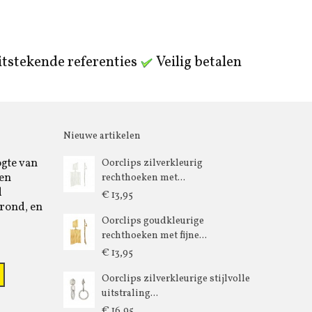
tstekende referenties
Veilig betalen
Nieuwe artikelen
ogte van
Oorclips zilverkleurig
 en
rechthoeken met...
d
€ 13,95
rond, en
Oorclips goudkleurige
rechthoeken met fijne...
€ 13,95
Oorclips zilverkleurige stijlvolle
uitstraling...
€ 16,95