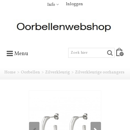
Inloggen
Info
Menu
0
Home
>
Oorbellen
>
Zilverkleurig
>
Zilverkleurige oorhangers