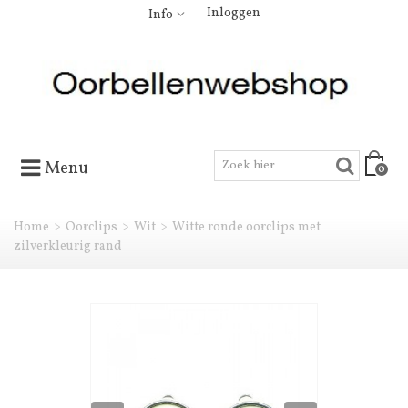
Inloggen
Info
Menu
0
Home
>
Oorclips
>
Wit
>
Witte ronde oorclips met
zilverkleurig rand