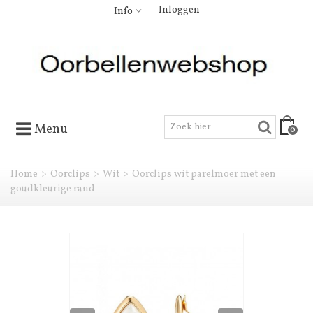
Inloggen
Info
Menu
0
Home
>
Oorclips
>
Wit
>
Oorclips wit parelmoer met een
goudkleurige rand