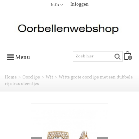
Inloggen
Info
Menu
0
Home
>
Oorclips
>
Wit
>
Witte grote oorclips met een dubbele
rij stras steentjes