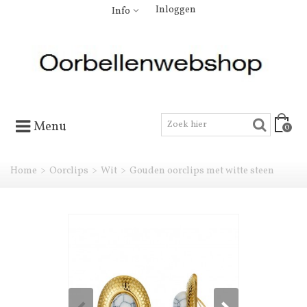
Inloggen
Info
Menu
0
Home
>
Oorclips
>
Wit
>
Gouden oorclips met witte steen