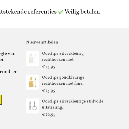
tstekende referenties
Veilig betalen
Nieuwe artikelen
ogte van
Oorclips zilverkleurig
 en
rechthoeken met...
d
€ 13,95
rond, en
Oorclips goudkleurige
rechthoeken met fijne...
€ 13,95
Oorclips zilverkleurige stijlvolle
uitstraling...
€ 16,95