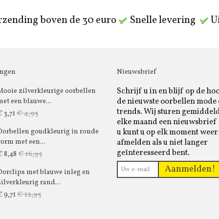
rzending boven de 30 euro
Snelle levering
Ui
ingen
Nieuwsbrief
Schrijf u in en blijf op de ho
Mooie zilverkleurige oorbellen
de nieuwste oorbellen mode
met een blauwe...
trends. Wij sturen gemiddel
€ 4,95
€ 3,71
elke maand een nieuwsbrief 
u kunt u op elk moment weer
Oorbellen goudkleurig in ronde
afmelden als u niet langer
vorm met een...
geïnteresseerd bent.
€ 16,95
€ 8,48
Aanmelden!
Oorclips met blauwe inleg en
zilverkleurig rand...
€ 12,95
€ 9,71