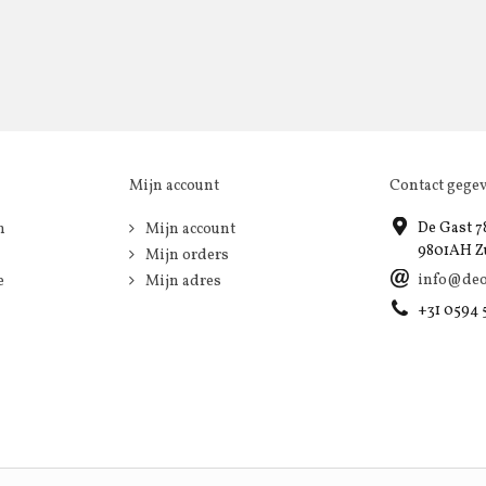
Mijn account
Contact gege
De Gast 7
n
Mijn account
9801AH Z
Mijn orders
info@deo
e
Mijn adres
+31 0594