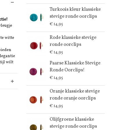
Turkoois kleur klassieke
stevige ronde oorclips
ctie!
€ 14,95
vleugje
Rode klassieke stevige
te witte
ronde oorclips
bieden
€ 14,95
elegantie
ijl wilt
Paarse Klassieke Stevige
Ronde Oorclips!
€ 14,95
Oranje klassieke stevige
ronde oranje oorclips
€ 14,95
Olijfgroene klassieke
stevige ronde oorclips