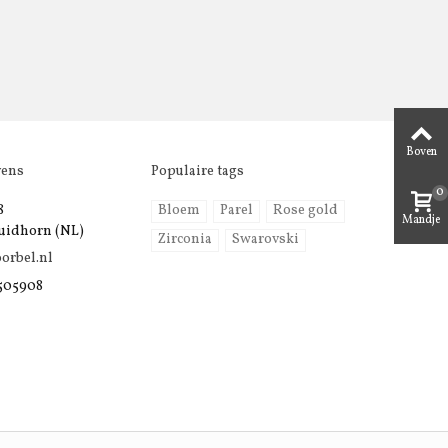
Boven
vens
Populaire tags
0
8
Bloem
Parel
Rose gold
Mandje
uidhorn (NL)
Zirconia
Swarovski
orbel.nl
 505908