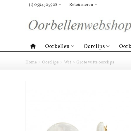
(t) 0594505908
Retourneren
Oorbellen
Oorclips
Oorb
Home
>
Oorclips
>
Wit
>
Grote witte oorclips