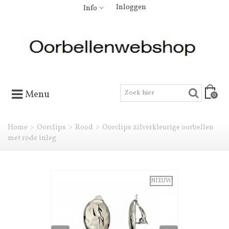
Inloggen
Info
Menu
0
Home
>
Oorclips
>
Rood
>
Oorclips zilverkleurige oorbellen
met rode inleg
NIEUW