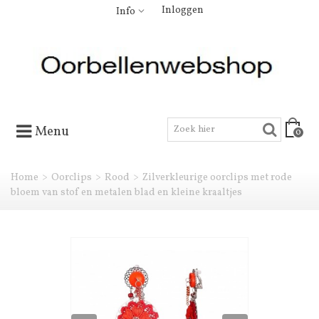
Inloggen
Info
Menu
0
Home
>
Oorclips
>
Rood
>
Zilverkleurige oorclips met rode
bloem van stof en metalen blad en kleine kraaltjes