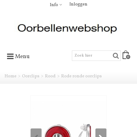
Inloggen
Info
Menu
0
Home
>
Oorclips
>
Rood
>
Rode ronde oorclips