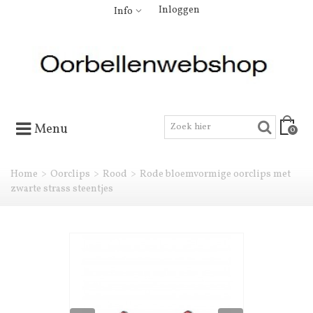
Inloggen
Info
Menu
0
Home
>
Oorclips
>
Rood
>
Rode bloemvormige oorclips met
zwarte strass steentjes