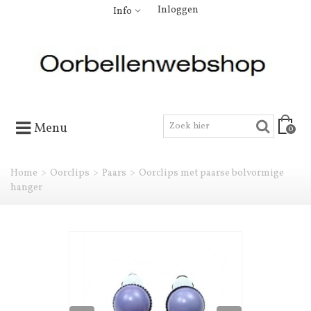
Inloggen
Info
Menu
0
Home
>
Oorclips
>
Paars
>
Oorclips met paarse bolvormige
hanger