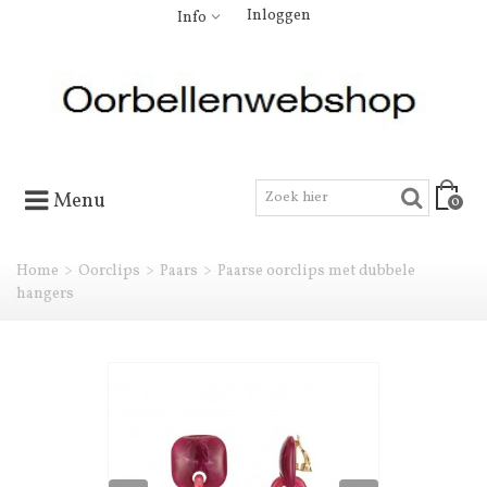
Inloggen
Info
Menu
0
Home
>
Oorclips
>
Paars
>
Paarse oorclips met dubbele
hangers