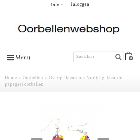
Inloggen
Info
Menu
0
Home
>
Oorbellen
>
Overige kleuren
>
Vrolijk gekleurde
papegaai oorbellen