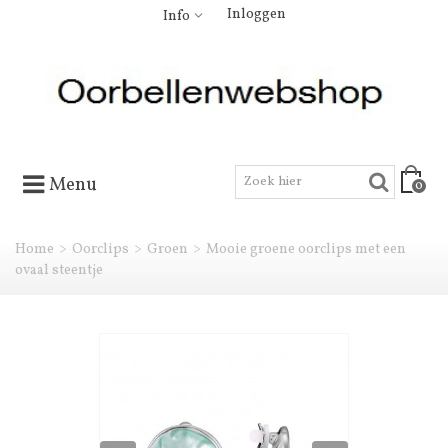
Inloggen
Info
Menu
0
Home
>
Oorclips
>
Groen
>
Mooie groene oorclips met een
ovaal steentje