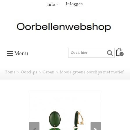
Inloggen
Info
Menu
0
Home
>
Oorclips
>
Groen
>
Mooie groene oorclips met motief