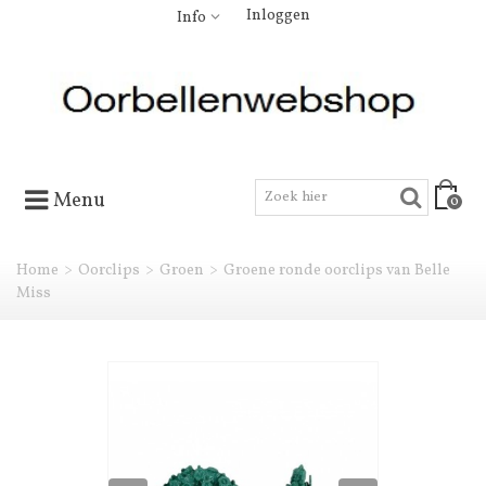
Inloggen
Info
Menu
0
Home
>
Oorclips
>
Groen
>
Groene ronde oorclips van Belle
Miss