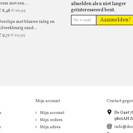
afmelden als u niet langer
vorm met een...
geïnteresseerd bent.
€ 16,95
€ 8,48
Aanmelden!
Oorclips met blauwe inleg en
zilverkleurig rand...
€ 12,95
€ 9,71
Mijn account
Contact gege
De Gast 7
n
Mijn account
9801AH Z
Mijn orders
info@deo
e
Mijn adres