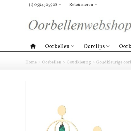
(t) 0594505908
Retourneren
Oorbellen
Oorclips
Oorb
Home
>
Oorbellen
>
Goudkleurig
>
Goudkleurige oorh