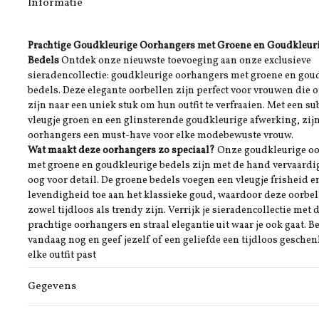
Informatie
Prachtige Goudkleurige Oorhangers met Groene en Goudkleur
Bedels
Ontdek onze nieuwste toevoeging aan onze exclusieve
sieradencollectie: goudkleurige oorhangers met groene en gou
bedels. Deze elegante oorbellen zijn perfect voor vrouwen die 
zijn naar een uniek stuk om hun outfit te verfraaien. Met een su
vleugje groen en een glinsterende goudkleurige afwerking, zij
oorhangers een must-have voor elke modebewuste vrouw.
Wat maakt deze oorhangers zo speciaal?
Onze goudkleurige o
met groene en goudkleurige bedels zijn met de hand vervaard
oog voor detail. De groene bedels voegen een vleugje frisheid e
levendigheid toe aan het klassieke goud, waardoor deze oorbel
zowel tijdloos als trendy zijn. Verrijk je sieradencollectie met 
prachtige oorhangers en straal elegantie uit waar je ook gaat. Be
vandaag nog en geef jezelf of een geliefde een tijdloos geschenk
elke outfit past
Gegevens