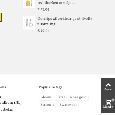
rechthoeken met fijne...
€ 13,95
Oorclips zilverkleurige stijlvolle
uitstraling...
€ 16,95
vens
Populaire tags
Boven
8
Bloem
Parel
Rose gold
0
uidhorn (NL)
Zirconia
Swarovski
Mandje
orbel.nl