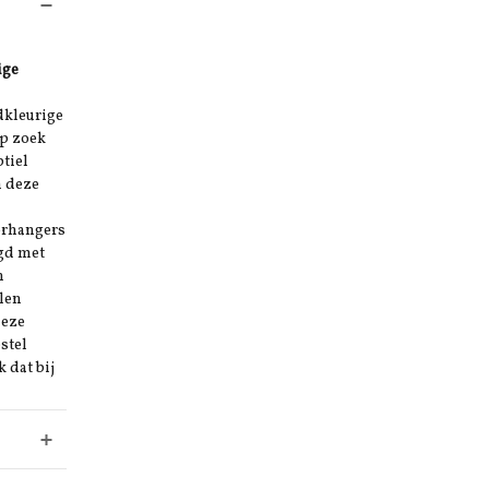
ige
dkleurige
op zoek
btiel
n deze
orhangers
igd met
n
len
deze
stel
 dat bij