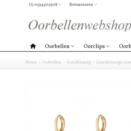
(t) 0594505908
Retourneren
Oorbellen
Oorclips
Oorb
Home
>
Oorbellen
>
Goudkleurig
>
Goudkleurige oorr