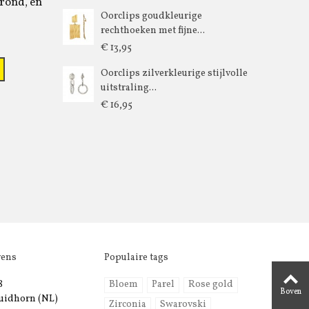
rond, en
Oorclips goudkleurige
rechthoeken met fijne...
€ 13,95
Oorclips zilverkleurige stijlvolle
uitstraling...
€ 16,95
vens
Populaire tags
8
Bloem
Parel
Rose gold
Boven
uidhorn (NL)
Zirconia
Swarovski