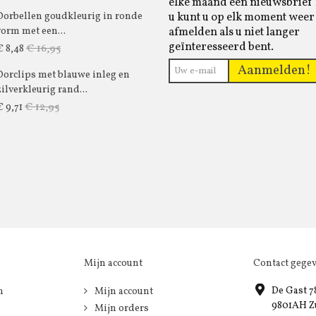
elke maand een nieuwsbrief 
u kunt u op elk moment weer
Oorbellen goudkleurig in ronde
afmelden als u niet langer
vorm met een...
geïnteresseerd bent.
€ 16,95
€ 8,48
Aanmelden!
Oorclips met blauwe inleg en
zilverkleurig rand...
€ 12,95
€ 9,71
Mijn account
Contact gege
De Gast 7
n
Mijn account
9801AH Z
Mijn orders