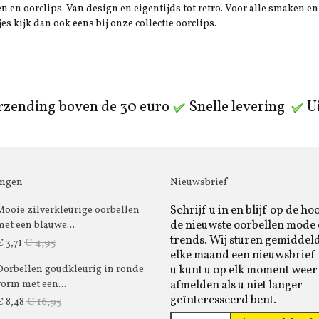
 en oorclips. Van design en eigentijds tot retro. Voor alle smaken en 
jes kijk dan ook eens bij onze collectie oorclips.
rzending boven de 30 euro
Snelle levering
Ui
ingen
Nieuwsbrief
Schrijf u in en blijf op de ho
Mooie zilverkleurige oorbellen
de nieuwste oorbellen mode
met een blauwe...
trends. Wij sturen gemiddel
€ 4,95
€ 3,71
elke maand een nieuwsbrief 
u kunt u op elk moment weer
Oorbellen goudkleurig in ronde
afmelden als u niet langer
vorm met een...
geïnteresseerd bent.
€ 16,95
€ 8,48