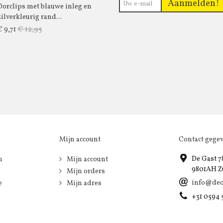
Aanmelden!
Oorclips met blauwe inleg en
zilverkleurig rand...
€ 12,95
€ 9,71
Mijn account
Contact gege
De Gast 7
n
Mijn account
9801AH Z
Mijn orders
info@deo
e
Mijn adres
+31 0594