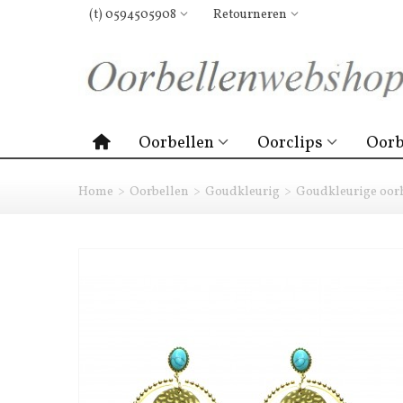
(t) 0594505908
Retourneren
Oorbellen
Oorclips
Oorb
Home
>
Oorbellen
>
Goudkleurig
>
Goudkleurige oorh