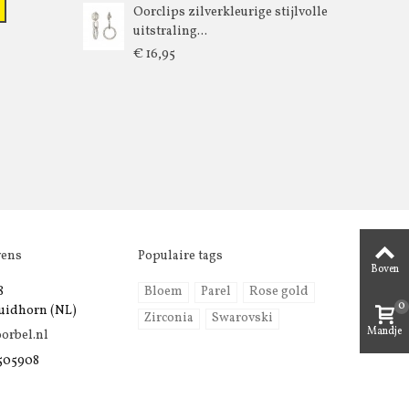
Oorclips zilverkleurige stijlvolle
uitstraling...
€ 16,95
vens
Populaire tags
Boven
8
Bloem
Parel
Rose gold
0
uidhorn (NL)
Zirconia
Swarovski
Mandje
orbel.nl
 505908