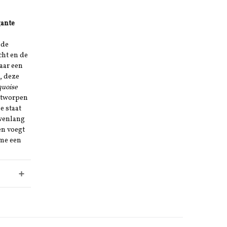
gante
nde
cht en de
aar een
, deze
quoise
ntworpen
e staat
wenlang
en voegt
ame een