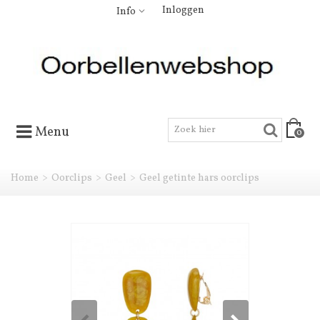
Inloggen
Info
Menu
0
Home
>
Oorclips
>
Geel
>
Geel getinte hars oorclips