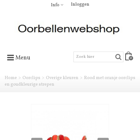
Inloggen
Info
Menu
0
Home
>
Oorclips
>
Overige kleuren
>
Rood met oranje oorclips
en goudkleurige strepen