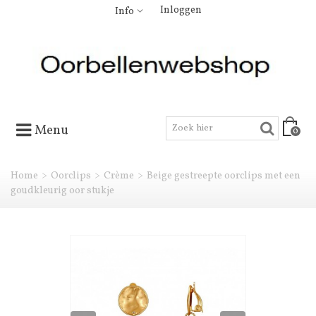
Inloggen
Info
Menu
0
Home
>
Oorclips
>
Crème
>
Beige gestreepte oorclips met een
goudkleurig oor stukje