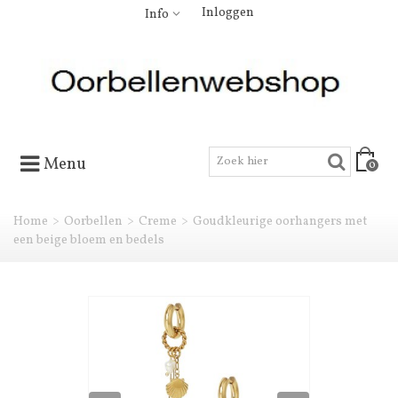
Inloggen
Info
Menu
0
Home
>
Oorbellen
>
Creme
>
Goudkleurige oorhangers met
een beige bloem en bedels