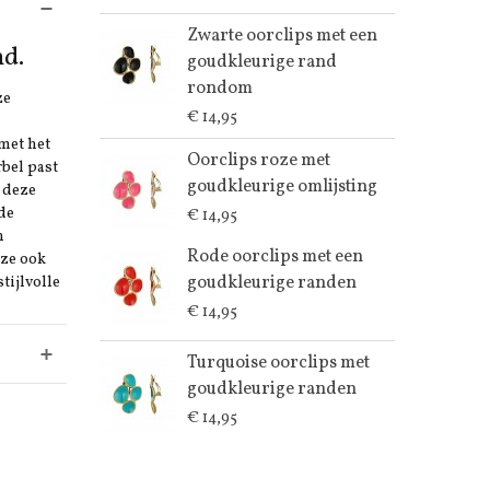
Zwarte oorclips met een
nd.
goudkleurige rand
rondom
ze
€ 14,95
met het
Oorclips roze met
rbel past
goudkleurige omlijsting
s deze
 de
€ 14,95
n
Rode oorclips met een
 ze ook
goudkleurige randen
tijlvolle
€ 14,95
Turquoise oorclips met
goudkleurige randen
€ 14,95