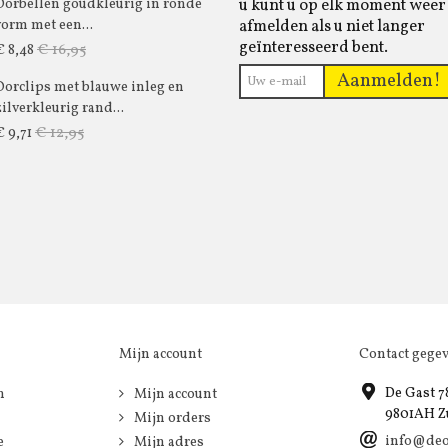
u kunt u op elk moment weer
Oorbellen goudkleurig in ronde
afmelden als u niet langer
vorm met een...
geïnteresseerd bent.
€ 16,95
€ 8,48
Aanmelden!
Oorclips met blauwe inleg en
zilverkleurig rand...
€ 12,95
€ 9,71
Mijn account
Contact gege
De Gast 7
n
Mijn account
9801AH Z
Mijn orders
info@deo
e
Mijn adres