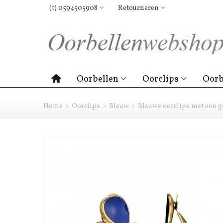
(t) 0594505908
Retourneren
Oorbellen
Oorclips
Oorb
Home
>
Oorclips
>
Blauw
>
Blauwe oorclips met een 