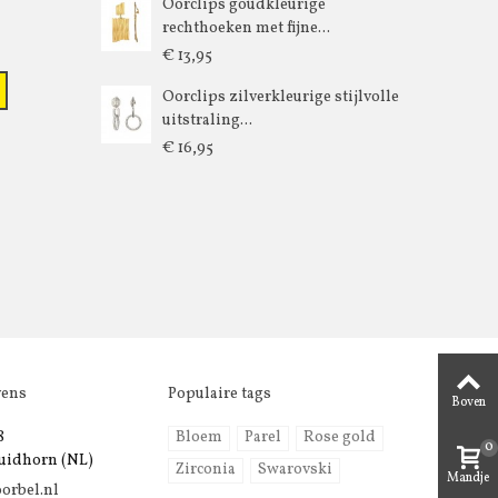
Oorclips goudkleurige
rechthoeken met fijne...
€ 13,95
Oorclips zilverkleurige stijlvolle
uitstraling...
€ 16,95
vens
Populaire tags
Boven
8
Bloem
Parel
Rose gold
0
uidhorn (NL)
Zirconia
Swarovski
Mandje
orbel.nl