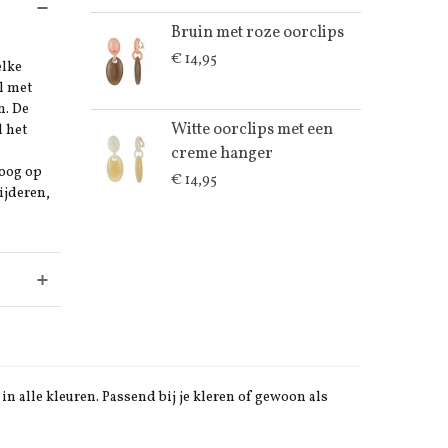
Bruin met roze oorclips
€ 14,95
elke
l met
n. De
Witte oorclips met een
l het
creme hanger
 oog op
€ 14,95
ijderen,
in alle kleuren. Passend bij je kleren of gewoon als