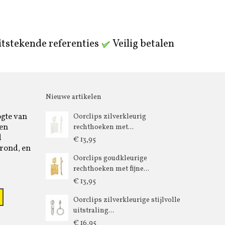
tstekende referenties
Veilig betalen
Nieuwe artikelen
ogte van
Oorclips zilverkleurig
 en
rechthoeken met...
d
€ 13,95
rond, en
Oorclips goudkleurige
rechthoeken met fijne...
€ 13,95
Oorclips zilverkleurige stijlvolle
uitstraling...
€ 16,95