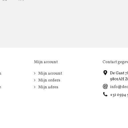
Mijn account
Contact gege
De Gast 7
n
Mijn account
9801AH Z
Mijn orders
info@deo
e
Mijn adres
+31 0594