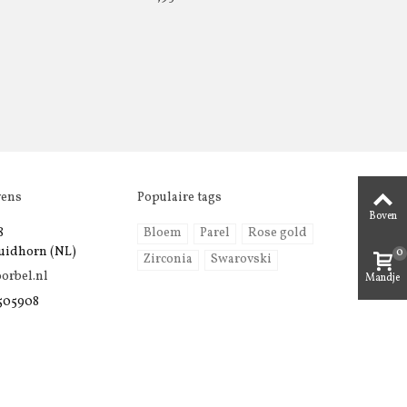
vens
Populaire tags
Boven
8
Bloem
Parel
Rose gold
uidhorn (NL)
0
Zirconia
Swarovski
orbel.nl
Mandje
 505908