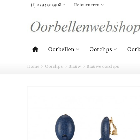
(t) 0594505908
Retourneren
Oorbellen
Oorclips
Oorb
Home
>
Oorclips
>
Blauw
>
Blauwe oorclips