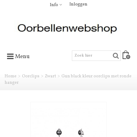
Inloggen
Info
Menu
0
Home
>
Oorclips
>
Zwart
>
Gun black kleur oorclips met ronde
hanger