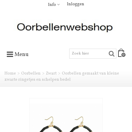
Inloggen
Info
Menu
0
Home
>
Oorbellen
>
Zwart
>
Oorbellen gemaakt van kleine
zwarte ringetjes en schelpen bedel