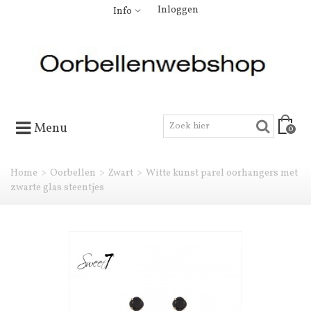
Inloggen
Info
Menu
0
Home
>
Oorbellen
>
Zwart
>
Witte kunst parel oorhangers met
zwarte glas steentjes