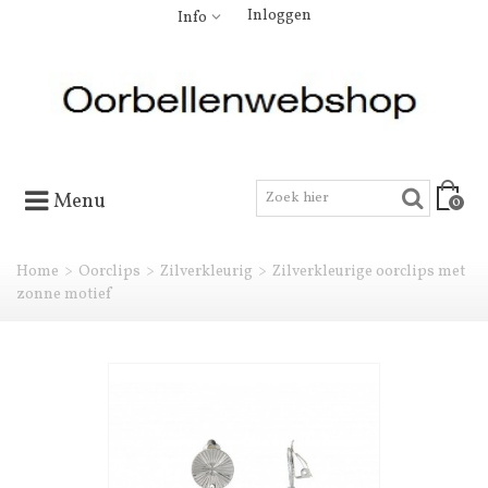
Inloggen
Info
Menu
0
Home
>
Oorclips
>
Zilverkleurig
>
Zilverkleurige oorclips met
zonne motief