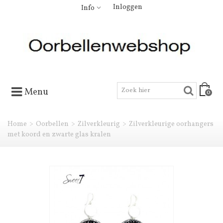
Inloggen
Info
Menu
0
Home
>
Oorbellen
>
Zilverkleurig
>
Zilverkleurige oorhangers
met koord en zwarte glas kralen