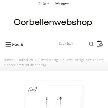
Inloggen
Info
Menu
0
Home
>
Oorbellen
>
Zilverkleurig
>
Zilverkleurige oorhangers
met een bewerkt driehoekje