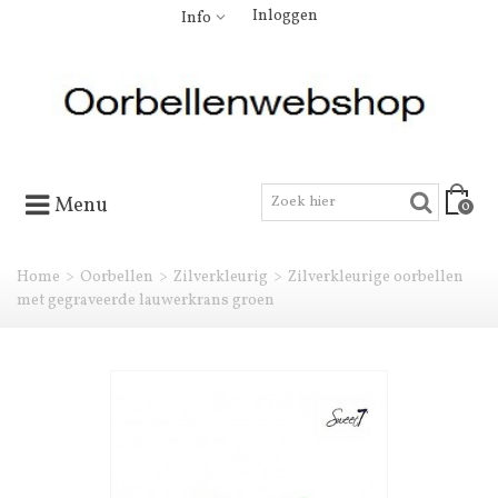
Inloggen
Info
Menu
0
Home
>
Oorbellen
>
Zilverkleurig
>
Zilverkleurige oorbellen
met gegraveerde lauwerkrans groen