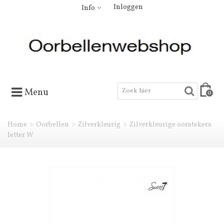
Inloggen
Info
Menu
0
Home
>
Oorbellen
>
Zilverkleurig
>
Zilverkleurige oorstekers
letter W