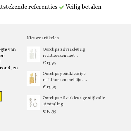
tstekende referenties
Veilig betalen
Nieuwe artikelen
ogte van
Oorclips zilverkleurig
 en
rechthoeken met...
d
€ 13,95
rond, en
Oorclips goudkleurige
rechthoeken met fijne...
€ 13,95
Oorclips zilverkleurige stijlvolle
uitstraling...
€ 16,95