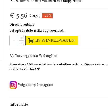
De oorbellen zijn voorzien van stoppertjes.
€ 5,56
€ 6,95
-20%
Direct leverbaar
Let op!: Laatste artikel op voorraad.
+
IN WINKELWAGEN
-
Toevoegen aan Verlanglijst
Meer dan 3000 verschillende oorbellen online. Ruime keuze 
oorbel te vinden! ❤
Volg ons op Instagram
Informatie