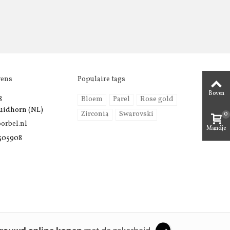
vens
Populaire tags
Boven
8
Bloem
Parel
Rose gold
uidhorn (NL)
0
Zirconia
Swarovski
orbel.nl
Mandje
 505908