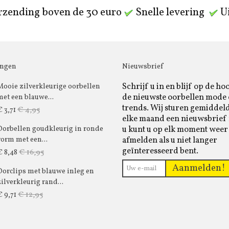
rzending boven de 30 euro
Snelle levering
Ui
ingen
Nieuwsbrief
Schrijf u in en blijf op de ho
Mooie zilverkleurige oorbellen
de nieuwste oorbellen mode
met een blauwe...
trends. Wij sturen gemiddel
€ 4,95
€ 3,71
elke maand een nieuwsbrief 
u kunt u op elk moment weer
Oorbellen goudkleurig in ronde
afmelden als u niet langer
vorm met een...
geïnteresseerd bent.
€ 16,95
€ 8,48
Aanmelden!
Oorclips met blauwe inleg en
zilverkleurig rand...
€ 12,95
€ 9,71