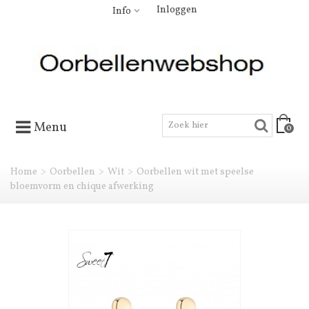
Inloggen
Info
Menu
0
Home
>
Oorbellen
>
Wit
>
Oorbellen wit met speelse
bloemvorm en chique afwerking