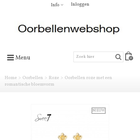
Inloggen
Info
Menu
0
Home
>
Oorbellen
>
Roze
>
Oorbellen roze met een
romantische bloemvorm
NIEUW